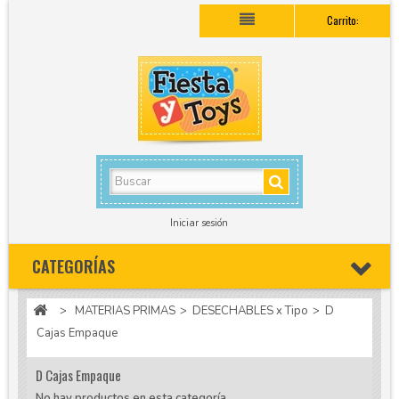
Carrito:
Iniciar sesión
CATEGORÍAS
>
MATERIAS PRIMAS
>
DESECHABLES x Tipo
>
D
Cajas Empaque
D Cajas Empaque
No hay productos en esta categoría.