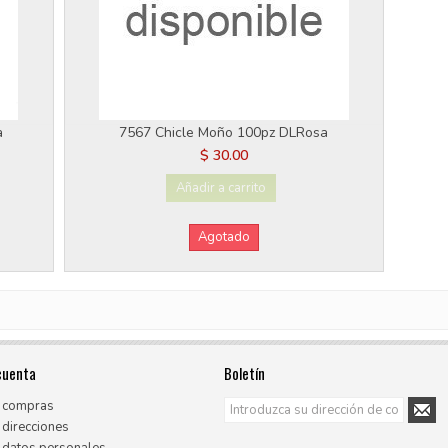
a
7567 Chicle Moño 100pz DLRosa
$ 30.00
Añadir a carrito
Agotado
cuenta
Boletín
 compras
 direcciones