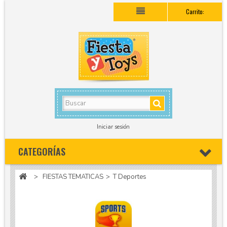
Carrito:
Iniciar sesión
CATEGORÍAS
>
FIESTAS TEMATICAS
>
T Deportes