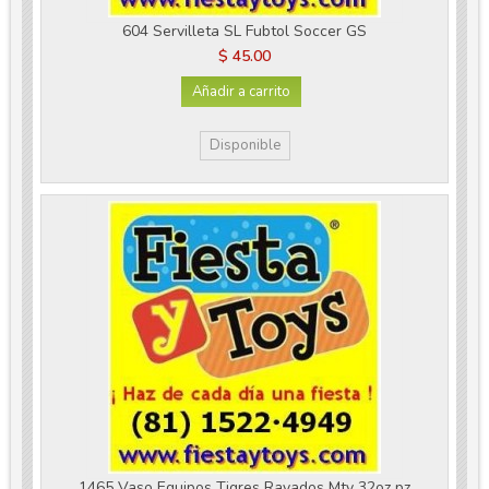
604 Servilleta SL Fubtol Soccer GS
$ 45.00
Añadir a carrito
Disponible
1465 Vaso Equipos Tigres Rayados Mty 32oz pz