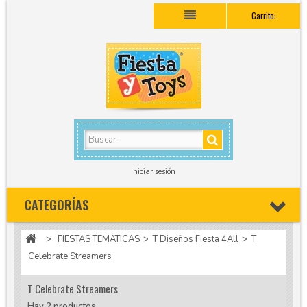
Carrito:
Iniciar sesión
CATEGORÍAS
>
FIESTAS TEMATICAS
>
T Diseños Fiesta 4All
>
T
Celebrate Streamers
T Celebrate Streamers
Hay 2 productos.