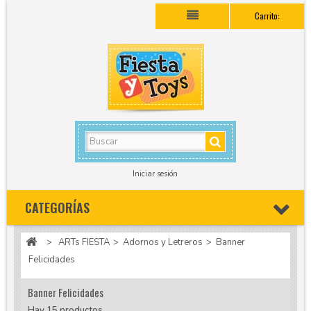
Carrito:
Iniciar sesión
CATEGORÍAS
>
ARTs FIESTA
>
Adornos y Letreros
>
Banner
Felicidades
Banner Felicidades
Hay 15 productos.