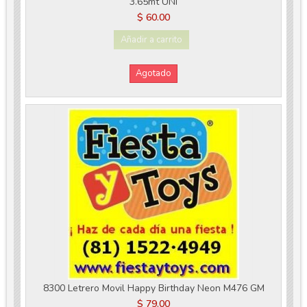
3.65mt UNI
$ 60.00
Añadir a carrito
Agotado
8300 Letrero Movil Happy Birthday Neon M476 GM
$ 79.00