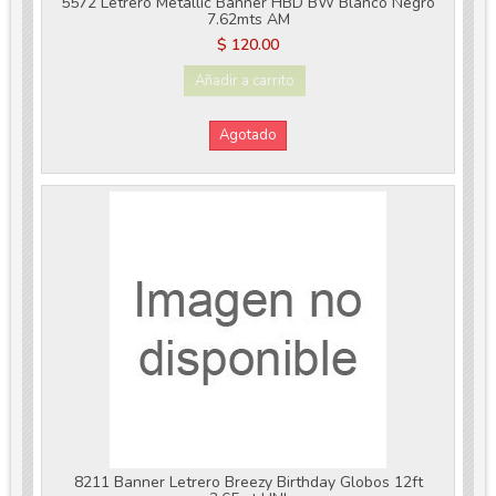
5572 Letrero Metallic Banner HBD BW Blanco Negro
7.62mts AM
$ 120.00
Añadir a carrito
Agotado
8211 Banner Letrero Breezy Birthday Globos 12ft