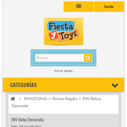
Carrito:
Iniciar sesión
CATEGORÍAS
>
ENVOLTURAS
>
Bolsas Regalo
>
ENV Bolsa
Decorada
ENV Bolsa Decorada
Hay 16 productos.